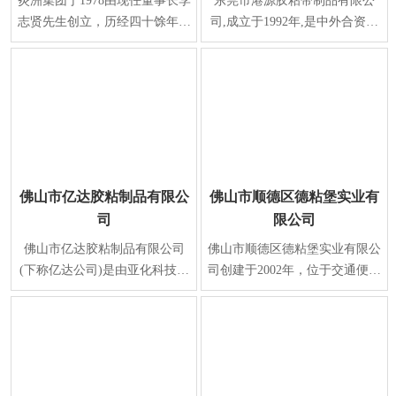
炎洲集团于1978由现任董事长李
东莞市港源胶粘带制品有限公
志贤先生创立，历经四十馀年之
司,成立于1992年,是中外合资企
努力，为全球上下游整合最完整
业。位于广东省东莞市寮步镇松
之胶带制造厂商、
山湖大道刘屋巷工业
佛山市亿达胶粘制品有限公
佛山市顺德区德粘堡实业有
司
限公司
佛山市亿达胶粘制品有限公司
佛山市顺德区德粘堡实业有限公
(下称亿达公司)是由亚化科技中
司创建于2002年，位于交通便利
国有限公司和佛山佛塑科技集团
的佛山市顺德区勒流镇勒流港集
股份有限公司于1991
约工业区,是一家