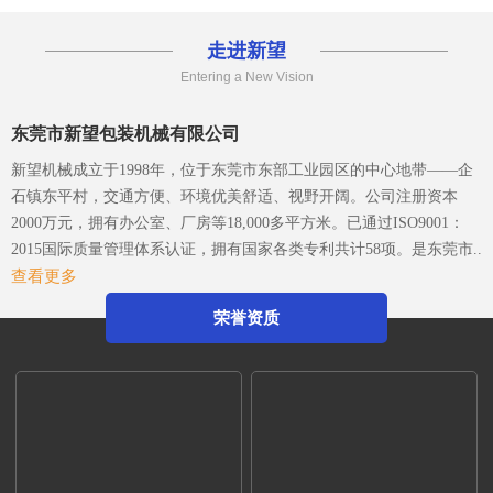
年，从事各类特殊包
走进新望
Entering a New Vision
东莞市新望包装机械有限公司
新望机械成立于1998年，位于东莞市东部工业园区的中心地带——企
石镇东平村，交通方便、环境优美舒适、视野开阔。公司注册资本
2000万元，拥有办公室、厂房等18,000多平方米。已通过ISO9001：
2015国际质量管理体系认证，拥有国家各类专利共计58项。是东莞市
查看更多
企石镇工商联副会长单位、东莞市企石镇文学艺术界联合会副主席单
位、东莞市环保包装行业协会副会长单位、东莞市数控装备行业协会
荣誉资质
第二届会长单位、广东省包装技术协会常务理事单位、广东省胶粘剂
行业协会理事单位、广东省著名商标企业、国家高新技术企业。