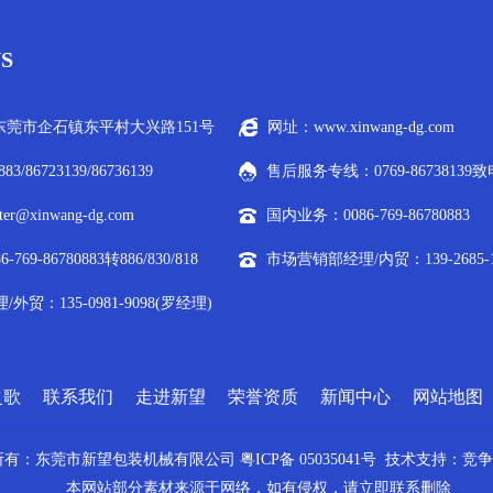
S
莞市企石镇东平村大兴路151号
网址：www.xinwang-dg.com
883/86723139/86736139
售后服务专线：0769-86738139
r@xinwang-dg.com
国内业务：0086-769-86780883
69-86780883转886/830/818
市场营销部经理/内贸：139-2685-1
贸：135-0981-9098(罗经理)
之歌
联系我们
走进新望
荣誉资质
新闻中心
网站地图
所有：东莞市新望包装机械有限公司
粤ICP备 05035041号
技术支持：
竞争
本网站部分素材来源于网络，如有侵权，请立即联系删除