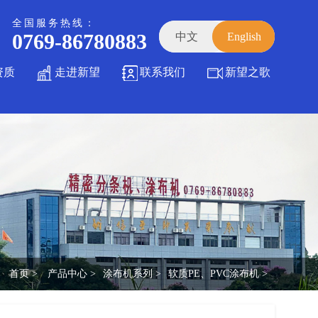
全国服务热线：
0769-86780883
中文
English
资质
走进新望
联系我们
新望之歌
首页 >
产品中心 >
涂布机系列 >
软质PE、PVC涂布机 >