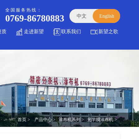
全国服务热线：
0769-86780883
中文
English
资质
走进新望
联系我们
新望之歌
首页 >
产品中心 >
涂布机系列 >
光学膜涂布机 >