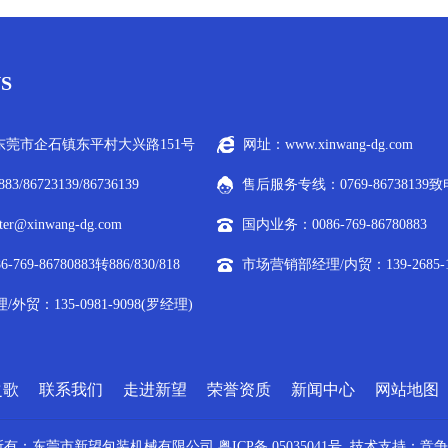
S
莞市企石镇东平村大兴路151号
网址：www.xinwang-dg.com
883/86723139/86736139
售后服务专线：0769-86738139
r@xinwang-dg.com
国内业务：0086-769-86780883
69-86780883转886/830/818
市场营销部经理/内贸：139-2685-1
贸：135-0981-9098(罗经理)
之歌
联系我们
走进新望
荣誉资质
新闻中心
网站地图
所有：东莞市新望包装机械有限公司
粤ICP备 05035041号
技术支持：
竞争