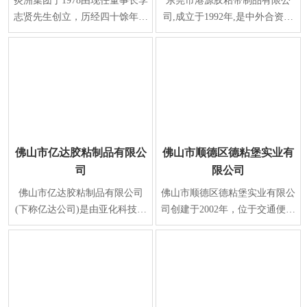
炎洲集团于1978由现任董事长李
东莞市港源胶粘带制品有限公
志贤先生创立，历经四十馀年之
司,成立于1992年,是中外合资企
努力，为全球上下游整合最完整
业。位于广东省东莞市寮步镇松
之胶带制造厂商、
山湖大道刘屋巷工业
佛山市亿达胶粘制品有限公
佛山市顺德区德粘堡实业有
司
限公司
佛山市亿达胶粘制品有限公司
佛山市顺德区德粘堡实业有限公
(下称亿达公司)是由亚化科技中
司创建于2002年，位于交通便利
国有限公司和佛山佛塑科技集团
的佛山市顺德区勒流镇勒流港集
股份有限公司于1991
约工业区,是一家