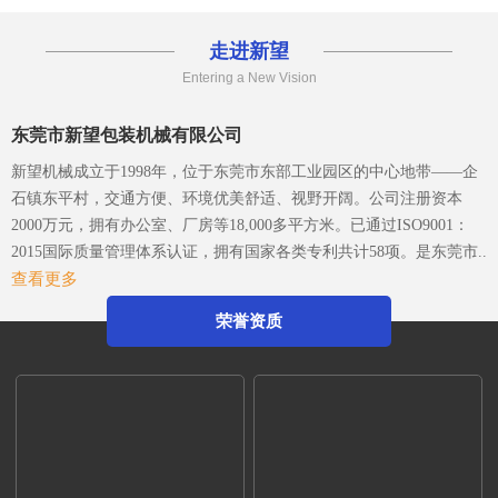
年，从事各类特殊包
走进新望
Entering a New Vision
东莞市新望包装机械有限公司
新望机械成立于1998年，位于东莞市东部工业园区的中心地带——企
石镇东平村，交通方便、环境优美舒适、视野开阔。公司注册资本
2000万元，拥有办公室、厂房等18,000多平方米。已通过ISO9001：
2015国际质量管理体系认证，拥有国家各类专利共计58项。是东莞市
查看更多
企石镇工商联副会长单位、东莞市企石镇文学艺术界联合会副主席单
位、东莞市环保包装行业协会副会长单位、东莞市数控装备行业协会
荣誉资质
第二届会长单位、广东省包装技术协会常务理事单位、广东省胶粘剂
行业协会理事单位、广东省著名商标企业、国家高新技术企业。