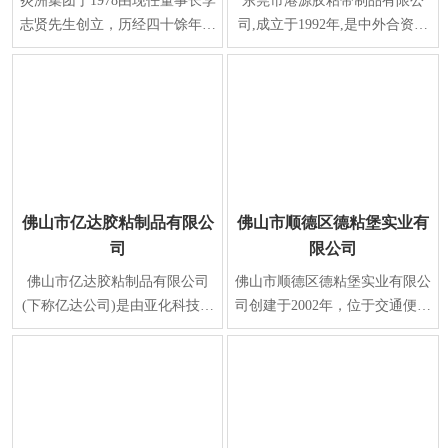
炎洲集团于1978由现任董事长李
东莞市港源胶粘带制品有限公
志贤先生创立，历经四十馀年之
司,成立于1992年,是中外合资企
努力，为全球上下游整合最完整
业。位于广东省东莞市寮步镇松
之胶带制造厂商、
山湖大道刘屋巷工业
佛山市亿达胶粘制品有限公
佛山市顺德区德粘堡实业有
司
限公司
佛山市亿达胶粘制品有限公司
佛山市顺德区德粘堡实业有限公
(下称亿达公司)是由亚化科技中
司创建于2002年，位于交通便利
国有限公司和佛山佛塑科技集团
的佛山市顺德区勒流镇勒流港集
股份有限公司于1991
约工业区,是一家