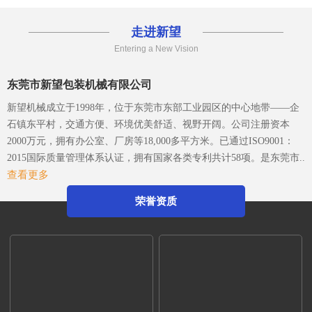
年，从事各类特殊包
走进新望
Entering a New Vision
东莞市新望包装机械有限公司
新望机械成立于1998年，位于东莞市东部工业园区的中心地带——企
石镇东平村，交通方便、环境优美舒适、视野开阔。公司注册资本
2000万元，拥有办公室、厂房等18,000多平方米。已通过ISO9001：
2015国际质量管理体系认证，拥有国家各类专利共计58项。是东莞市
查看更多
企石镇工商联副会长单位、东莞市企石镇文学艺术界联合会副主席单
位、东莞市环保包装行业协会副会长单位、东莞市数控装备行业协会
荣誉资质
第二届会长单位、广东省包装技术协会常务理事单位、广东省胶粘剂
行业协会理事单位、广东省著名商标企业、国家高新技术企业。