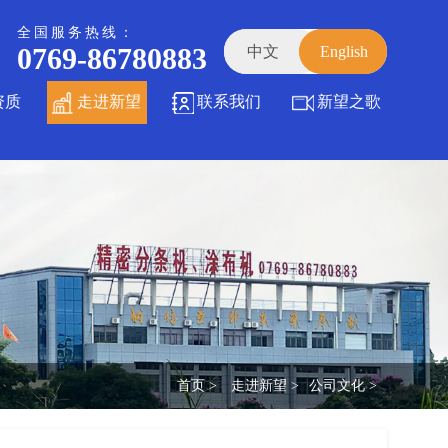
全国服务热线：
0769-86780883
中文
English
资质
走进新望
联系我们
新望之歌
首页 >
走进新望 >
公司文化 >