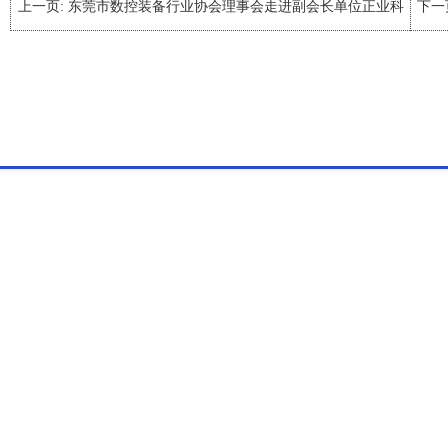
上一页:
东莞市数控装备行业协会理事会走进副会长单位正业科
下一
技考察学习