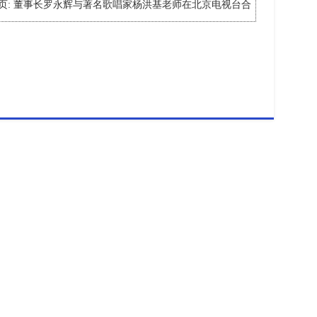
页:
董事长罗永辉与著名歌唱家杨洪基老师在北京电视台合
影留念